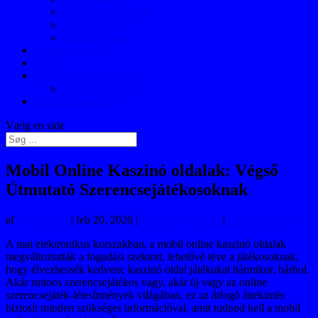
Behandlingsmetoder
Samtaleterapi
Kognitiv terapi
Online psykolog
Priser
Kontakt og praktisk info
Privatlivspolitik
Laser-Akupunktur
Vælg en side
Mobil Online Kaszinó oldalak: Végső
Útmutató Szerencsejátékosoknak
af
IngeAdmin
|
feb 20, 2026
|
Ikke kategoriseret
|
0 Kommentarer
A mai elektronikus korszakban, a mobil online kaszinó oldalak
megváltoztatták a fogadási szektort, lehetővé téve a játékosoknak,
hogy élvezhessék kedvenc kaszinó oldal játékukat bármikor, bárhol.
Akár rutinos szerencsejátékos vagy, akár új vagy az online
szerencsejáték-létesítmények világában, ez az átfogó áttekintés
biztosít minden szükséges információval,
amit tudnod kell a mobil