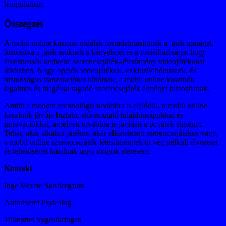
hangulatban.
Összegzés
A mobil online kaszinó oldalak forradalmasították a játék iparágat,
biztosítva a játékosoknak a kényelmet és a variálhatóságot hogy
élvezhessék kedvenc szerencsejáték-létesítmény videojátékukat
útközben. Nagy opciók videojátékok, exkluzív bónuszok, és
biztonságos tranzakciókat kínálnak, a mobil online kaszinók
izgalmas és magával ragadó szerencsejáték élményt biztosítanak.
Amint a modern technológia továbbra is fejlődik, a mobil online
kaszinók jövője bíztató, előremutató tulajdonságokkal és
innovációkkal, amelyek továbbra is javítják a pc játék élményt.
Tehát, akár alkalmi játékos, akár elkötelezett szerencsejátékos vagy,
a mobil online szerencsejáték-létesítmények út vég nélküli élvezetet
és lehetőségét kínálnak nagy dolgok elérésére.
Kontakt
Inge Merete Søndergaard
Autoriseret Psykolog
Tilknyttet Sygesikringen