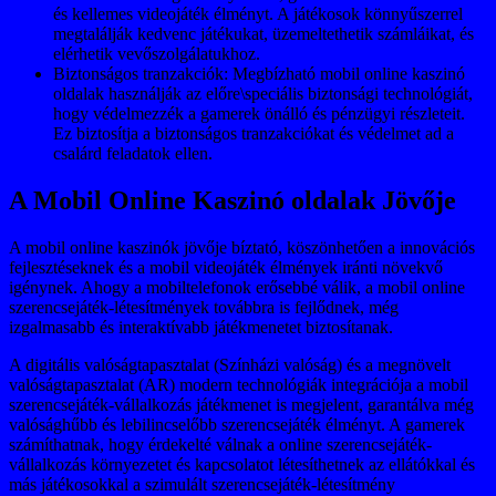
és kellemes videojáték élményt. A játékosok könnyűszerrel
megtalálják kedvenc játékukat, üzemeltethetik számláikat, és
elérhetik vevőszolgálatukhoz.
Biztonságos tranzakciók: Megbízható mobil online kaszinó
oldalak használják az előre\speciális biztonsági technológiát,
hogy védelmezzék a gamerek önálló és pénzügyi részleteit.
Ez biztosítja a biztonságos tranzakciókat és védelmet ad a
csalárd feladatok ellen.
A Mobil Online Kaszinó oldalak Jövője
A mobil online kaszinók jövője bíztató, köszönhetően a innovációs
fejlesztéseknek és a mobil videojáték élmények iránti növekvő
igénynek. Ahogy a mobiltelefonok erősebbé válik, a mobil online
szerencsejáték-létesítmények továbbra is fejlődnek, még
izgalmasabb és interaktívabb játékmenetet biztosítanak.
A digitális valóságtapasztalat (Színházi valóság) és a megnövelt
valóságtapasztalat (AR) modern technológiák integrációja a mobil
szerencsejáték-vállalkozás játékmenet is megjelent, garantálva még
valósághűbb és lebilincselőbb szerencsejáték élményt. A gamerek
számíthatnak, hogy érdekelté válnak a online szerencsejáték-
vállalkozás környezetet és kapcsolatot létesíthetnek az ellátókkal és
más játékosokkal a szimulált szerencsejáték-létesítmény