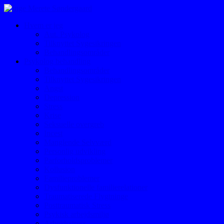
Hvem er jeg
Aut. Psykolog
Tilknyttet Sygesikringen
Behandlingsområder
Psykolog behandling
Behandlingsområder
Tilknyttet Sygesikringen
Angst
Depression
Stress
Krise
Seksuelle overgreb
Incest
Manglende Selvværd
Personlig udvikling
Parforholdsproblemer
Kollusion
Familieproblemer
Dysfunktionelle familierelationer
Traumatiserede Flygtninge
Posttraumatisk Stress
Psykisk arbejdsmiljø
Arbejdsstress