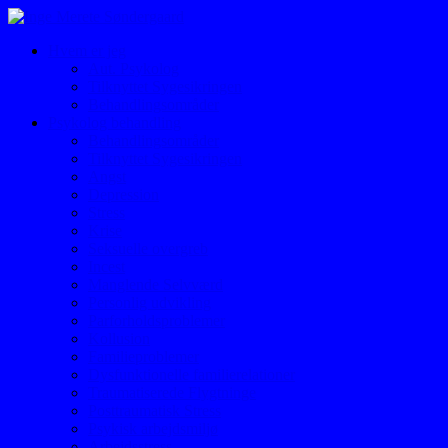
Hvem er jeg
Aut. Psykolog
Tilknyttet Sygesikringen
Behandlingsområder
Psykolog behandling
Behandlingsområder
Tilknyttet Sygesikringen
Angst
Depression
Stress
Krise
Seksuelle overgreb
Incest
Manglende Selvværd
Personlig udvikling
Parforholdsproblemer
Kollusion
Familieproblemer
Dysfunktionelle familierelationer
Traumatiserede Flygtninge
Posttraumatisk Stress
Psykisk arbejdsmiljø
Arbejdsstress