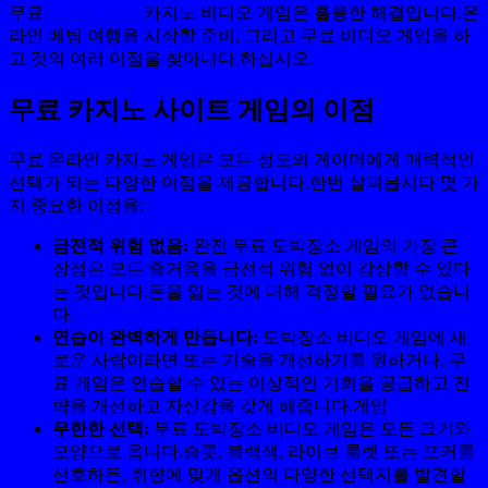
무료
다파벳 한국
카지노 비디오 게임은 훌륭한 해결입니다.온
라인 베팅 여행을 시작할 준비, 그리고 무료 비디오 게임을 하
고 것의 여러 이점을 찾아내다 하십시오.
무료 카지노 사이트 게임의 이점
무료 온라인 카지노 게임은 모든 정도의 게이머에게 매력적인
선택가 되는 다양한 이점을 제공합니다.한번 살펴봅시다 몇 가
지 중요한 이점을:
금전적 위험 없음:
완전 무료 도박장소 게임의 가장 큰
장점은 모든 즐거움을 금전적 위험 없이 감상할 수 있다
는 것입니다.돈을 잃는 것에 대해 걱정할 필요가 없습니
다.
연습이 완벽하게 만듭니다:
도박장소 비디오 게임에 새
로운 사람이라면 또는 기술을 개선하기를 원하거나, 무
료 게임은 연습할 수 있는 이상적인 기회을 공급하고 전
략을 개선하고 자신감을 갖게 해줍니다.게임
무한한 선택:
무료 도박장소 비디오 게임은 모든 크기와
모양으로 옵니다.슬롯, 블랙잭, 라이브 룰렛 또는 포커를
선호하든, 취향에 맞게 옵션의 다양한 선택지를 발견할