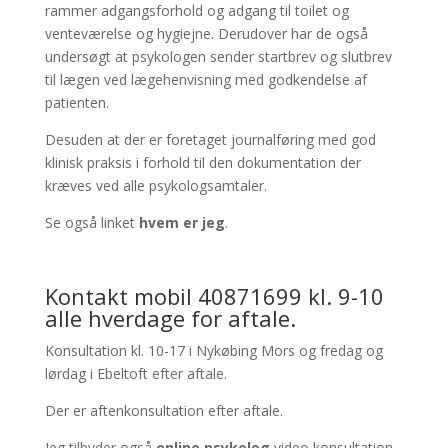
rammer adgangsforhold og adgang til toilet og
venteværelse og hygiejne. Derudover har de også
undersøgt at psykologen sender startbrev og slutbrev
til lægen ved lægehenvisning med godkendelse af
patienten.
Desuden at der er foretaget journalføring med god
klinisk praksis i forhold til den dokumentation der
kræves ved alle psykologsamtaler.
Se også linket
hvem er jeg
.
Kontakt mobil 40871699 kl. 9-10
alle hverdage for aftale.
Konsultation kl. 10-17 i Nykøbing Mors og fredag og
lørdag i Ebeltoft efter aftale.
Der er aftenkonsultation efter aftale.
Jeg tilbyder også
online psykolog
video konsultation