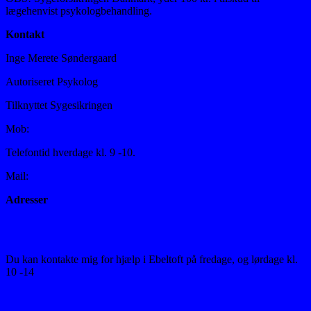
lægehenvist psykologbehandling.
Kontakt
Inge Merete Søndergaard
Autoriseret Psykolog
Tilknyttet Sygesikringen
Mob:
+45 40 87 16 99
Telefontid hverdage kl. 9 -10.
Mail:
raadgivningen@outlook.dk
Adresser
Grønnegade 33, st.th.
7900 Nykøbing Mors
Du kan kontakte mig for hjælp i Ebeltoft på fredage, og lørdage kl.
10 -14
Æblelunden 21, 8400 Ebeltoft