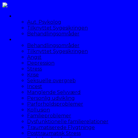
Hvem er jeg
Aut. Psykolog
Tilknyttet Sygesikringen
Behandlingsområder
Psykolog behandling
Behandlingsområder
Tilknyttet Sygesikringen
Angst
Depression
Stress
Krise
Seksuelle overgreb
Incest
Manglende Selvværd
Personlig udvikling
Parforholdsproblemer
Kollusion
Familieproblemer
Dysfunktionelle familierelationer
Traumatiserede Flygtninge
Posttraumatisk Stress