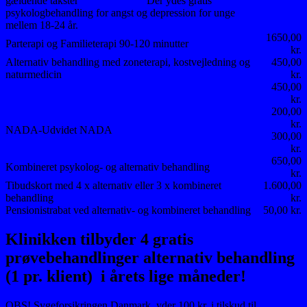
gældende takster Der ydes gratis
psykologbehandling for angst og depression for unge
mellem 18-24 år.
1650,00
Parterapi og Familieterapi 90-120 minutter
kr.
Alternativ behandling med zoneterapi, kostvejledning og
450,00
naturmedicin
kr.
450,00
Laser akupunktur
kr.
200,00
kr.
NADA-Udvidet NADA
300,00
kr.
650,00
Kombineret psykolog- og alternativ behandling
kr.
Tibudskort med 4 x alternativ eller 3 x kombineret
1.600,00
behandling
kr.
Pensionistrabat ved alternativ- og kombineret behandling
50,00 kr.
Klinikken tilbyder 4 gratis
prøvebehandlinger alternativ behandling
(1 pr. klient) i årets lige måneder!
OBS! Sygeforsikringen Danmark, yder 100 kr. i tilskud til