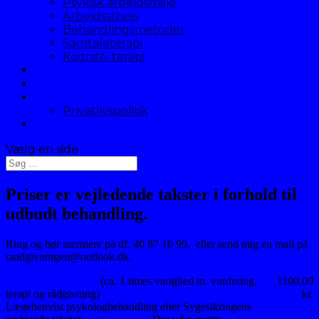
Psykisk arbejdsmiljø
Arbejdsstress
Behandlingsmetoder
Samtaleterapi
Kognitiv terapi
Online psykolog
Priser
Kontakt og praktisk info
Privatlivspolitik
Laser-Akupunktur
Vælg en side
Priser er vejledende takster i forhold til
udbudt behandling.
Ring og hør nærmere på tlf. 40 87 16 99, eller send mig en mail på
raadgivningen@outlook.dk.
Psykologbehandling
(ca. 1 times varighed m. vurdering,
1100,00
terapi og rådgivning)
kr.
Lægehenvist psykologbehandling efter Sygesikringens