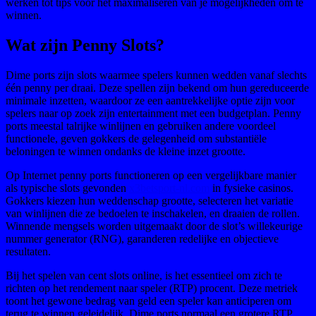
werken tot tips voor het maximaliseren van je mogelijkheden om te
winnen.
Wat zijn Penny Slots?
Dime ports zijn slots waarmee spelers kunnen wedden vanaf slechts
één penny per draai. Deze spellen zijn bekend om hun gereduceerde
minimale inzetten, waardoor ze een aantrekkelijke optie zijn voor
spelers naar op zoek zijn entertainment met een budgetplan. Penny
ports meestal talrijke winlijnen en gebruiken andere voordeel
functionele, geven gokkers de gelegenheid om substantiële
beloningen te winnen ondanks de kleine inzet grootte.
Op Internet penny ports functioneren op een vergelijkbare manier
als typische slots gevonden
x3betsport-nl.com
in fysieke casinos.
Gokkers kiezen hun weddenschap grootte, selecteren het variatie
van winlijnen die ze bedoelen te inschakelen, en draaien de rollen.
Winnende mengsels worden uitgemaakt door de slot’s willekeurige
nummer generator (RNG), garanderen redelijke en objectieve
resultaten.
Bij het spelen van cent slots online, is het essentieel om zich te
richten op het rendement naar speler (RTP) procent. Deze metriek
toont het gewone bedrag van geld een speler kan anticiperen om
terug te winnen geleidelijk. Dime ports normaal een grotere RTP