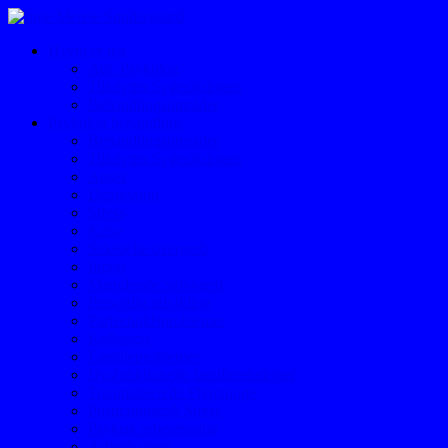
Hvem er jeg
Aut. Psykolog
Tilknyttet Sygesikringen
Behandlingsområder
Psykolog behandling
Behandlingsområder
Tilknyttet Sygesikringen
Angst
Depression
Stress
Krise
Seksuelle overgreb
Incest
Manglende Selvværd
Personlig udvikling
Parforholdsproblemer
Kollusion
Familieproblemer
Dysfunktionelle familierelationer
Traumatiserede Flygtninge
Posttraumatisk Stress
Psykisk arbejdsmiljø
Arbejdsstress