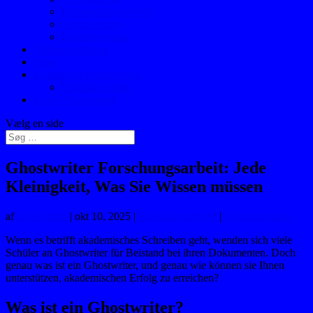
Behandlingsmetoder
Samtaleterapi
Kognitiv terapi
Online psykolog
Priser
Kontakt og praktisk info
Privatlivspolitik
Laser-Akupunktur
Vælg en side
Ghostwriter Forschungsarbeit: Jede
Kleinigkeit, Was Sie Wissen müssen
af
IngeAdmin
|
okt 10, 2025
|
Ikke kategoriseret
|
0 Kommentarer
Wenn es betrifft akademisches Schreiben geht, wenden sich viele
Schüler an Ghostwriter für Beistand bei ihren Dokumenten. Doch
genau was ist ein Ghostwriter, und genau wie können sie Ihnen
unterstützen, akademischen Erfolg zu erreichen?
Was ist ein Ghostwriter?