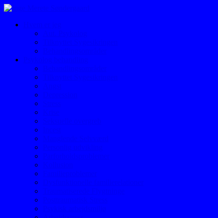
Hvem er jeg
Aut. Psykolog
Tilknyttet Sygesikringen
Behandlingsområder
Psykolog behandling
Behandlingsområder
Tilknyttet Sygesikringen
Angst
Depression
Stress
Krise
Seksuelle overgreb
Incest
Manglende Selvværd
Personlig udvikling
Parforholdsproblemer
Kollusion
Familieproblemer
Dysfunktionelle familierelationer
Traumatiserede Flygtninge
Posttraumatisk Stress
Psykisk arbejdsmiljø
Arbejdsstress