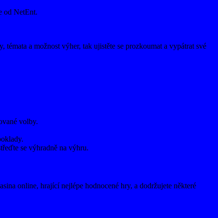
ře od NetEnt.
, témata a možnost výher, tak ujistěte se prozkoumat a vypátrat své
ované volby.
poklady.
střeďte se výhradně na výhru.
sina online, hrající nejlépe hodnocené hry, a dodržujete některé