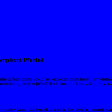
omplexní Přehled
o zařízení online! Pokud jste příznivcem online hazardu a vychutnáváte
ručení na vypátrání nejúčinnějších kasino stránek pro vaše potřeby, a
 objevíte v kamenných herních zařízeních. Tyto video hry zahrnují různé 