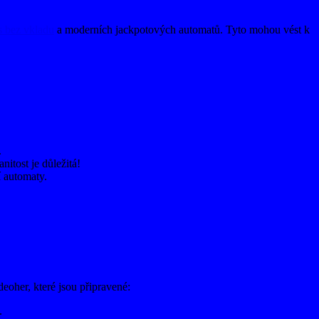
s bez vkladu
a moderních jackpotových automatů. Tyto mohou vést k
.
itost je důležitá!
í automaty.
eoher, které jsou připravené:
.