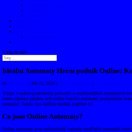
Behandlingsmetoder
Samtaleterapi
Kognitiv terapi
Online psykolog
Priser
Kontakt og praktisk info
Privatlivspolitik
Laser-Akupunktur
Vælg en side
Ideální Automaty Herní podnik Online: K
af
IngeAdmin
|
feb 25, 2026
|
Ikke kategoriseret
|
0 Kommentarer
Vítejte v našem podrobném průvodci o nejúčinnějších automatech herníh
tomto zápisku zjistíme svět online hracích automatů, poskytneme dopo
dostupné. Takže, bez dalších okolků, pojďme to!
Co jsou Online Automaty?
Online automaty jsou elektronické varianty tradičních automatů, které