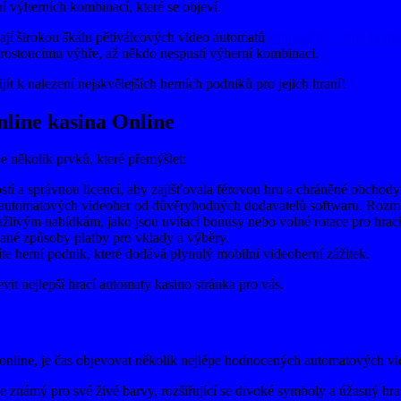
í výherních kombinací, které se objeví.
vají širokou škálu pětiválcových video automatů
zahraniční casino bonu
e rostoucímu výhře, až někdo nespustí výherní kombinaci.
ít k nalezení nejskvělejších herních podniků pro jejich hraní!
nline kasina Online
je několik prvků, které přemýšlet:
tí a správnou licencí, aby zajišťovala férovou hru a chráněné obchody
u automatových videoher od důvěryhodných dodavatelů softwaru. Rozman
žlivým nabídkám, jako jsou uvítací bonusy nebo volné rotace pro hrac
vané způsoby platby pro vklady a výběry.
íte herní podnik, které dodává plynulý mobilní videoherní zážitek.
it nejlepší hrací automaty kasino stránka pro vás.
online, je čas objevovat několik nejlépe hodnocených automatových vid
e známý pro své živé barvy, rozšiřující se divoké symboly a úžasný hra