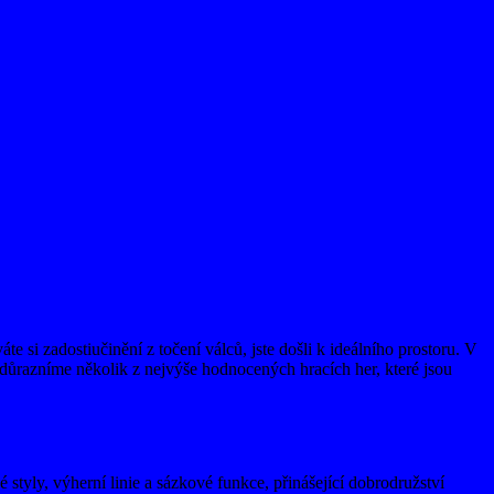
 si zadostiučinění z točení válců, jste došli k ideálního prostoru. V
 zdůrazníme
několik z nejvýše hodnocených hracích her, které jsou
styly, výherní linie a sázkové funkce, přinášející dobrodružství