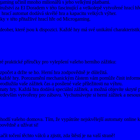
aming učinil mnoho milionářů s jeho velkými platbami.
užství za El Doradem v této fascinující a velkolepě vytvořené hrací h
hrací automat dodává skvělé hra a kapacitu velkých výher.
ky v této přitažlivé hrací hře od Microgaming.
oher, které jsou k dispozici. Každé hry má své unikátní charakteristiky
eré praktické příručky pro vylepšení vašeho herního zážitku:
ozpočet a držte se ho. Herní hra zodpovědně je důležitá.
r každé hry. Porozumění mechanickým částem vám pomůže činit inform
rodlužila vaše zážitek čas a posílené vaše příležitosti na výhru.
aty hry. Každá hra dodává speciální zážitek, a možná objevíte skryté 
ředevším vytvořeny pro zábavu. Vychutnávejte si herní zážitek a nesou
ohodlí vašeho domova. Tím, že vypátráte nejskvělejší automaty online ka
povědně a užívat si!
t točení těchto válců a zjistit, zda štěstí je na vaší straně!