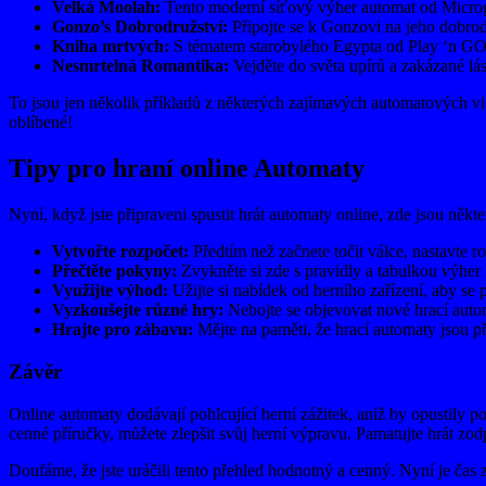
Velká Moolah:
Tento moderní síťový výher automat od Microg
Gonzo’s Dobrodružství:
Připojte se k Gonzovi na jeho dobrodr
Kniha mrtvých:
S tématem starobylého Egypta od Play ‘n GO 
Nesmrtelná Romantika:
Vejděte do světa upírů a zakázané lás
To jsou jen několik příkladů z některých zajímavých automatových vide
oblíbené!
Tipy pro hraní online Automaty
Nyní, když jste připraveni spustit hrát automaty online, zde jsou někt
Vytvořte rozpočet:
Předtím než začnete točit válce, nastavte r
Přečtěte pokyny:
Zvykněte si zde s pravidly a tabulkou výhe
Využijte výhod:
Užijte si nabídek od herního zařízení, aby se p
Vyzkoušejte různé hry:
Nebojte se objevovat nové hrací autom
Hrajte pro zábavu:
Mějte na paměti, že hrací automaty jsou p
Závěr
Online automaty dodávají pohlcující herní zážitek, aniž by opustily p
cenné příručky, můžete zlepšit svůj herní výpravu. Pamatujte hrát zod
Doufáme, že jste uráčili tento přehled hodnotný a cenný. Nyní je čas začí