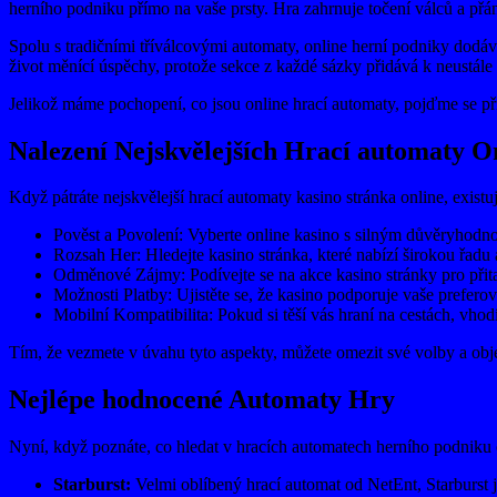
herního podniku přímo na vaše prsty. Hra zahrnuje točení válců a přán
Spolu s tradičními tříválcovými automaty, online herní podniky dodá
život měnící úspěchy, protože sekce z každé sázky přidává k neustál
Jelikož máme pochopení, co jsou online hrací automaty, pojďme se přij
Nalezení Nejskvělejších Hrací automaty O
Když pátráte nejskvělejší hrací automaty kasino stránka online, existu
Pověst a Povolení: Vyberte online kasino s silným důvěryhodnos
Rozsah Her: Hledejte kasino stránka, které nabízí širokou řad
Odměnové Zájmy: Podívejte se na akce kasino stránky pro přita
Možnosti Platby: Ujistěte se, že kasino podporuje vaše prefero
Mobilní Kompatibilita: Pokud si těší vás hraní na cestách, vhod
Tím, že vezmete v úvahu tyto aspekty, můžete omezit své volby a objev
Nejlépe hodnocené Automaty Hry
Nyní, když poznáte, co hledat v hracích automatech herního podniku 
Starburst:
Velmi oblíbený hrací automat od NetEnt, Starburst j