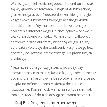
W dzisiejszej elektronicznej epoce, hazard online stał
się wyjątkowo preferowany. Dzięki kilku kliknięciom,
gracze mogą uzyskać dostęp do szerokiej gamy gier
kasynowych z komfortu swojego własnego domu.
Jednakże, nie każdy ma dostęp do bezpiecznego
połączenia internetowego lub chce ryzykować swoje
ciężko zarobione pieniądze. Właśnie tam całkowicie
darmowe offline automaty wchodzą do gry. Te gry
dają całą ekscytację doświadczenia kasynowego bez
potrzeby połączenia internetowego lub prawdziwych
pieniędzy.
Niezależnie od tego, czy jesteś w podróży, czy
doświadczasz minimalnej łączności, czy jedynie chcesz
docenić grami kasynowymi bez wydawania ani grosza,
bezpłatne offline automaty oferują doskonałe
rozwiązanie. Poniżej, odkryjemy zalety tych gier i jak
możesz uzyskać do nich dostęp na swoim narzędziu.
1. Graj Bez Połączenia Internetowego