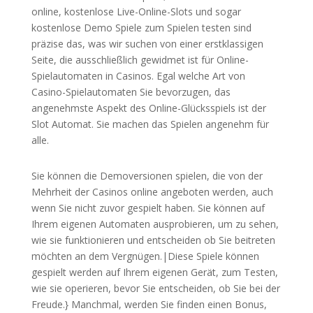
online, kostenlose Live-Online-Slots und sogar
kostenlose Demo Spiele zum Spielen testen sind
präzise das, was wir suchen von einer erstklassigen
Seite,
die ausschließlich gewidmet ist für Online-
Spielautomaten in Casinos. Egal welche Art von
Casino-Spielautomaten Sie bevorzugen, das
angenehmste Aspekt des Online-Glücksspiels ist der
Slot Automat. Sie machen das Spielen angenehm für
alle.
Sie können die Demoversionen spielen, die von der
Mehrheit der Casinos online angeboten werden, auch
wenn Sie nicht zuvor gespielt haben. Sie können auf
Ihrem eigenen Automaten ausprobieren, um zu sehen,
wie sie funktionieren und entscheiden ob Sie beitreten
möchten an dem Vergnügen.|Diese Spiele können
gespielt werden auf Ihrem eigenen Gerät, zum Testen,
wie sie operieren, bevor Sie entscheiden, ob Sie bei der
Freude.} Manchmal, werden Sie finden einen Bonus,