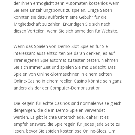
der Ihnen ermöglicht zehn Automaten kostenlos wenn
Sie eine Einzahlungsbonus zu spielen. Einige Seiten
könnten sie dazu auffordern eine Gebühr für die
Mitgliedschaft zu zahlen. Erkundigen Sie sich nach
diesen Vorteilen, wenn Sie sich anmelden für Website.
Wenn das Spielen von Demo-Slot-Spielen für Sie
interessant aussiehtsollten Sie daran denken, es auf
Ihrer eigenen Spielautomat zu testen testen. Nehmen
Sie sich immer Zeit und spielen Sie mit Bedacht. Das
Spielen von Online-Slotmaschinen in einem echten
Online-Casino in einem reellen Casino könnte sein ganz
anders als der der Computer-Demonstration.
Die Regeln für echte Casinos sind normalerweise gleich
denjenigen, die die in Demo-Spielen verwendet
werden. Es gibt leichte Unterschiede, daher ist es
empfehlenswert, die Spielregeln für jedes jede Seite zu
lesen, bevor Sie spielen kostenlose Online-Slots. Um