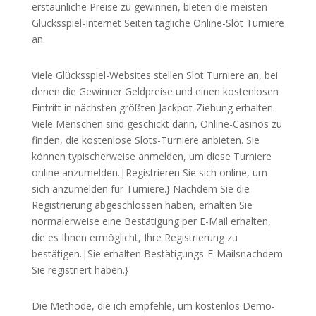
erstaunliche Preise zu gewinnen, bieten die meisten
Glücksspiel-Internet Seiten tägliche Online-Slot Turniere
an.
Viele Glücksspiel-Websites stellen Slot Turniere an, bei
denen die Gewinner Geldpreise und einen kostenlosen
Eintritt in nächsten größten Jackpot-Ziehung erhalten.
Viele Menschen sind geschickt darin, Online-Casinos zu
finden, die kostenlose Slots-Turniere anbieten. Sie
können typischerweise anmelden, um diese Turniere
online anzumelden.|Registrieren Sie sich online, um
sich anzumelden für Turniere.} Nachdem Sie die
Registrierung abgeschlossen haben, erhalten Sie
normalerweise eine Bestätigung per E-Mail erhalten,
die es Ihnen ermöglicht, Ihre Registrierung zu
bestätigen.|Sie erhalten Bestätigungs-E-Mailsnachdem
Sie registriert haben.}
Die Methode, die ich empfehle, um kostenlos Demo-